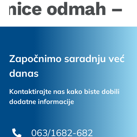
ice odmah – Za p
Započnimo saradnju već
danas
Kontaktirajte nas kako biste dobili
dodatne informacije
063/1682-682