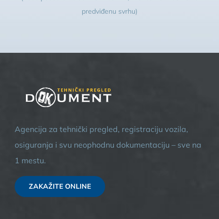
predviđenu svrhu)
Agencija za tehnički pregled, registraciju vozila,
osiguranja i svu neophodnu dokumentaciju – sve na
1 mestu.
ZAKAŽITE ONLINE