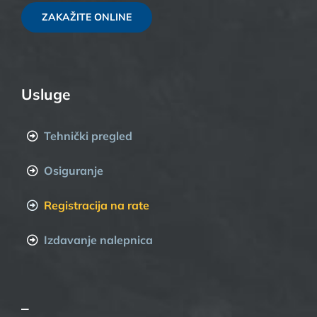
ZAKAŽITE ONLINE
Usluge
Tehnički pregled
Osiguranje
Registracija na rate
Izdavanje nalepnica
–