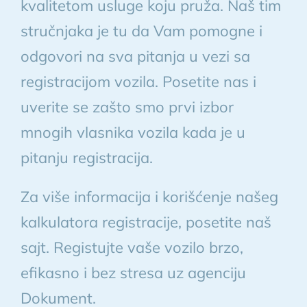
kvalitetom usluge koju pruža. Naš tim
stručnjaka je tu da Vam pomogne i
odgovori na sva pitanja u vezi sa
registracijom vozila. Posetite nas i
uverite se zašto smo prvi izbor
mnogih vlasnika vozila kada je u
pitanju registracija.
Za više informacija i korišćenje našeg
kalkulatora registracije, posetite naš
sajt. Registujte vaše vozilo brzo,
efikasno i bez stresa uz agenciju
Dokument.