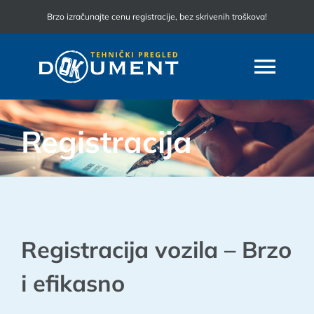
Skip
Brzo izračunajte cenu registracije, bez skrivenih troškova!
to
content
Togg
Navi
POČETNA
Registracija
USLUGE
NOVO
KALKULATOR
Registracija vozila – Brzo
GALERIJA
i efikasno
ZAKAŽITE ONLINE