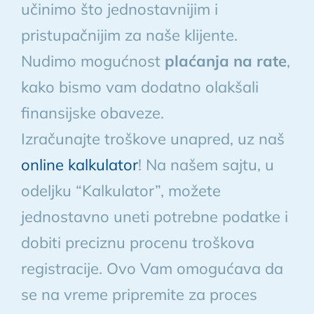
učinimo što jednostavnijim i
pristupačnijim za naše klijente.
Nudimo mogućnost
plaćanja na rate
,
kako bismo vam dodatno olakšali
finansijske obaveze.
Izračunajte troškove unapred, uz naš
online kalkulator
! Na našem sajtu, u
odeljku “Kalkulator”, možete
jednostavno uneti potrebne podatke i
dobiti preciznu procenu troškova
registracije. Ovo Vam omogućava da
se na vreme pripremite za proces