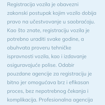
Registracija vozila je obavezni
zakonski postupak kojim vozilo dobija
pravo na učestvovanje u saobraćaju.
Kao što znate, registraciju vozila je
potrebno uraditi svake godine, a
obuhvata proveru tehničke
ispravnosti vozila, kao i izdavanje
osiguravajuće polise. Odabir
pouzdane agencije za registraciju je
bitno jer omogućava brz i efikasan
proces, bez nepotrebnog čekanja i
komplikacija. Profesionalna agencija