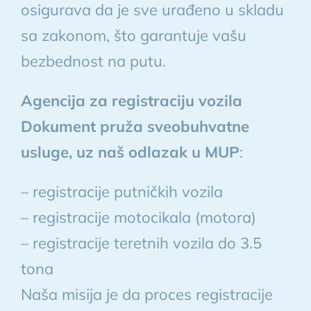
osigurava da je sve urađeno u skladu
sa zakonom, što garantuje vašu
bezbednost na putu.
Agencija za registraciju vozila
Dokument pruža sveobuhvatne
usluge, uz naš odlazak u MUP
:
– registracije putničkih vozila
– registracije motocikala (motora)
– registracije teretnih vozila do 3.5
tona
Naša misija je da proces registracije